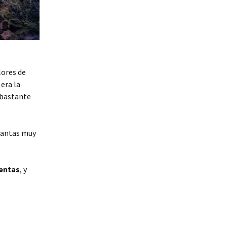
lores de
era la
o bastante
lantas muy
lentas
, y