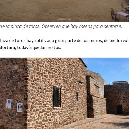
 de la plaza de toros. Observen que hay mesas para sentarse.
laza de toros haya utilizado gran parte de los muros, de piedra vol
 Mortara, todavía quedan restos: