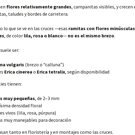
nen
flores relativamente grandes
, campanitas visibles, y crecen
tas, taludes y bordes de carretera.
 lo que se ve en las cruces —esas
ramitas con flores minúsculas
es
, de color
lila, rosa o blanco
—
no es el mismo brezo
.
suele ser:
na vulgaris
(brezo o “calluna”)
es
Erica cinerea
o
Erica tetralix
, según disponibilidad
ies tienen:
es muy pequeñas
, de 2–3 mm
sima densidad floral
es vivos (lila, rosa, púrpura)
s muy manejables para decoración
usan tanto en floristería y en montajes como las cruces.