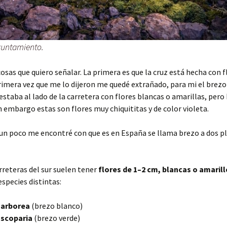
yuntamiento.
cosas que quiero señalar. La primera es que la cruz está hecha con f
rimera vez que me lo dijeron me quedé extrañado, para mi el brezo 
estaba al lado de la carretera con flores blancas o amarillas, per
n embargo estas son flores muy chiquititas y de color violeta.
un poco me encontré con que es en España se llama brezo a dos p
arreteras del sur suelen tener
flores de 1–2 cm, blancas o amaril
especies distintas:
 arborea
(brezo blanco)
 scoparia
(brezo verde)