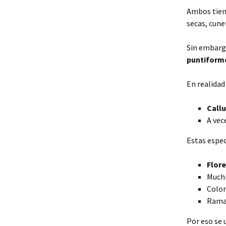
Ambos tie
secas, cune
Sin embargo
puntiform
En realidad 
Callu
A vec
Estas espec
Flor
Muchí
Color
Rama
Por eso se 