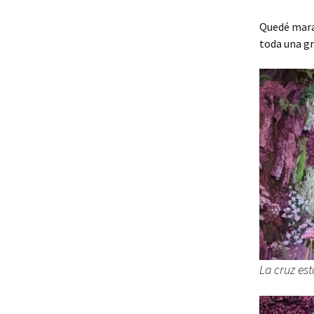
Quedé marav
toda una gr
La cruz est