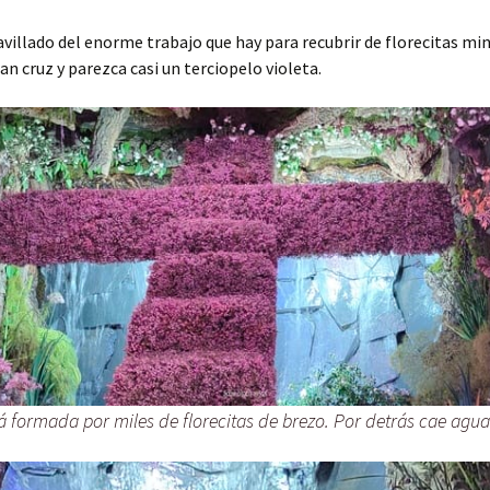
illado del enorme trabajo que hay para recubrir de florecitas mi
an cruz y parezca casi un terciopelo violeta.
á formada por miles de florecitas de brezo. Por detrás cae agua