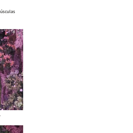
núsculas
.