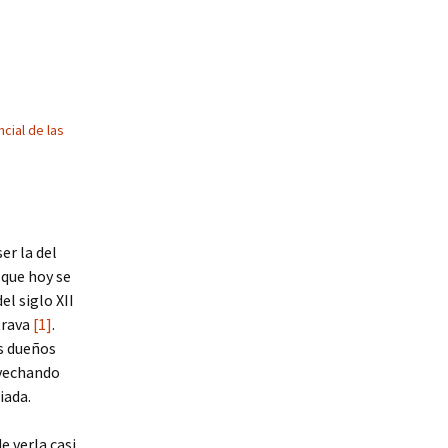
cial de las
er la del
 que hoy se
el siglo XII
trava
[1]
.
s dueños
ovechando
iada.
e verla casi