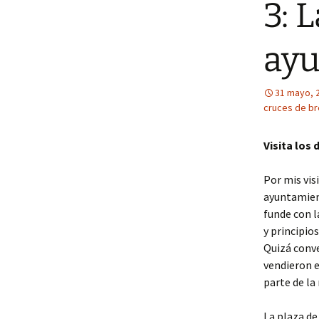
3: 
ayu
31 mayo, 
cruces de b
Visita los 
Por mis vis
ayuntamient
funde con la
y principio
Quizá conv
vendieron e
parte de la
La plaza de