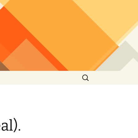
Buscar:
l).