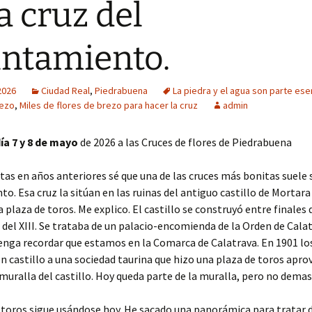
La cruz del
ntamiento.
2026
Ciudad Real
,
Piedrabuena
La piedra y el agua son parte esen
rezo
,
Miles de flores de brezo para hacer la cruz
admin
día
7 y 8 de mayo
de 2026 a las Cruces de flores de Piedrabuena
itas en años anteriores sé que una de las cruces más bonitas suele s
o. Esa cruz la sitúan en las ruinas del antiguo castillo de Mortara
 plaza de toros. Me explico. El castillo se construyó entre finales d
s del XIII. Se trataba de un palacio-encomienda de la Orden de Cala
enga recordar que estamos en la Comarca de Calatrava. En 1901 lo
n castillo a una sociedad taurina que hizo una plaza de toros apr
 muralla del castillo. Hoy queda parte de la muralla, pero no demas
 toros sigue usándose hoy. He sacado una panorámica para tratar d