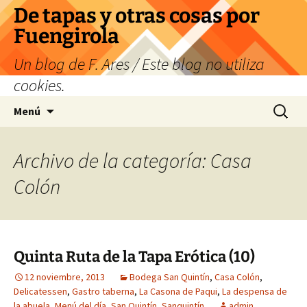
Saltar
De tapas y otras cosas por
al
Fuengirola
contenido
Un blog de F. Ares / Este blog no utiliza
cookies.
Buscar:
Menú
Archivo de la categoría: Casa
Colón
Quinta Ruta de la Tapa Erótica (10)
12 noviembre, 2013
Bodega San Quintín
,
Casa Colón
,
Delicatessen
,
Gastro taberna
,
La Casona de Paqui
,
La despensa de
la abuela
,
Menú del día
,
San Quintín
,
Sanquintín
admin