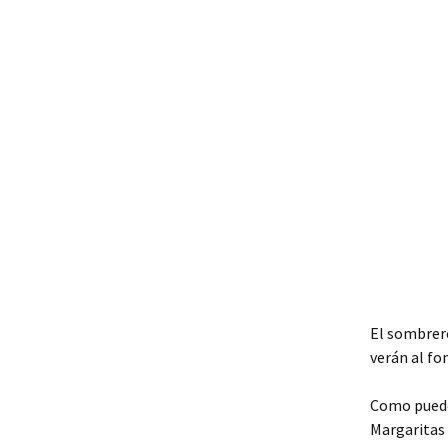
El sombrero
verán al fo
Como pueden
Margaritas 