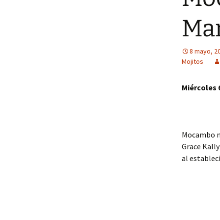
Mar
8 mayo, 2
Mojitos
Miércoles 
Mocambo no
Grace Kall
al establec