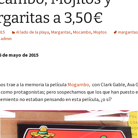
garitas a 3,50€
015
Al lado de la playa
,
Margaritas
,
Mocambo
,
Mojitos
margaritas
admin
6 de mayo de 2015
s trae a la memoria la película
Mogambo,
con Clark Gable, Ava 
y como protagonistas; pero sospechamos que los que han puesto 
iemiento no estaban pensando en esta película, ¿o sí?