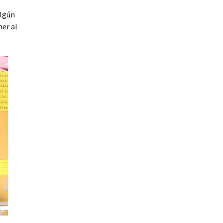
algún
ner al