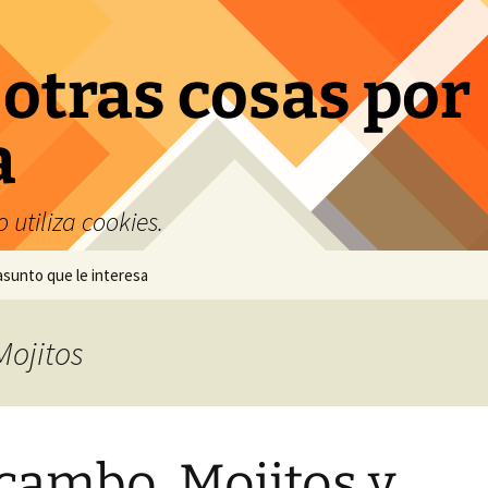
 otras cosas por
a
 utiliza cookies.
 asunto que le interesa
Mojitos
ambo, Mojitos y