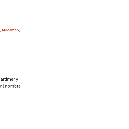
,
Mocambo
,
Gardmer y
enl nombre