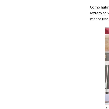
Como habrá
letrero con
menos una r
Ad