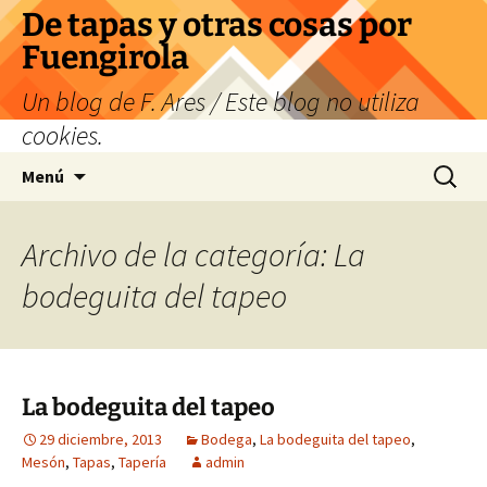
Saltar
De tapas y otras cosas por
al
Fuengirola
contenido
Un blog de F. Ares / Este blog no utiliza
cookies.
Buscar:
Menú
Archivo de la categoría: La
bodeguita del tapeo
La bodeguita del tapeo
29 diciembre, 2013
Bodega
,
La bodeguita del tapeo
,
Mesón
,
Tapas
,
Tapería
admin