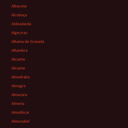
Albacete
Alcobaça
Aldeadavila
Algeciras
Alhama de Granada
Alhambra
Alicante
Alicante
Almadraba
Almagro
Almazara
Almería
Almuñécar
Almuradiel