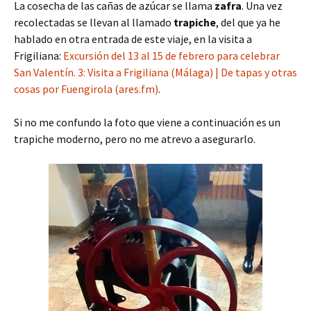
La cosecha de las cañas de azúcar se llama
zafra
. Una vez
recolectadas se llevan al llamado
trapiche
, del que ya he
hablado en otra entrada de este viaje, en la visita a
Frigiliana:
Excursión del 13 al 15 de febrero para celebrar
San Valentín. 3: Visita a Frigiliana (Málaga) | De tapas y otras
cosas por Fuengirola (ares.fm)
.
Si no me confundo la foto que viene a continuación es un
trapiche moderno, pero no me atrevo a asegurarlo.