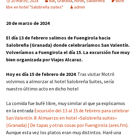
20 marzo, 2024
Bar
,
Granada
,
Hotel
,
Salobreña
Bufé
libe en hotel "Salobreña suites"
admin
20 de marzo de 2024
El día 13 de febrero salimos de Fuengirola hacia
Salobreña (Granada) donde celebraríamos San Valentín.
Volveríamos a Fuengirola el día 15. La excursión fue muy
bien organizada por Viajes Alcaraz.
Hoy es día 15 de febrero de 2024
. Tras visitar Motril
volvimos a almorzar al hotel Salobreña Suites, sería
nuestro último acto en dicho hotel
La comida fue bufé libre, muy similar al que ya explicamos
en la entrada
Excursión del 13 al 15 de febrero para celebrar
San Valentín. 8: Almuerzo en hotel «Salobreña suites»
(Granada) | De tapas y otras cosas por Fuengirola (ares.fm)
.
Aunque esta vez los platos eran muy distintos. Haré una