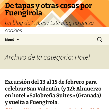
Saltar
De tapas y otras cosas por
al
Fuengirola
contenido
Un blog de F. Ares / Este blog no utiliza
cookies.
Buscar:
Menú
Archivo de la categoría: Hotel
Excursión del 13 al 15 de febrero para
celebrar San Valentín. (y 12): Almuerzo
en hotel «Salobreña Suites» (Granada)
y vuelta a Fuengirola.