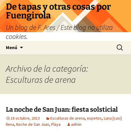
Saltar
De tapas y otras cosas por
al
Fuengirola
contenido
Un blog de F. Ares / Este blog no utiliza
cookies.
Buscar:
Menú
Archivo de la categoría:
Esculturas de arena
La noche de San Juan: fiesta solsticial
18 octubre, 2013
Esculturas de arena
,
espetos
,
Luna [casi]
llena
,
Noche de San Juan
,
Playa
admin