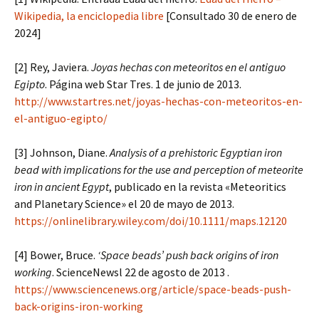
Wikipedia, la enciclopedia libre
[Consultado 30 de enero de
2024]
[2] Rey, Javiera.
Joyas hechas con meteoritos en el antiguo
Egipto
. Página web Star Tres. 1 de junio de 2013.
http://www.startres.net/joyas-hechas-con-meteoritos-en-
el-antiguo-egipto/
[3] Johnson, Diane.
Analysis of a prehistoric Egyptian iron
bead with implications for the use and perception of meteorite
iron in ancient Egypt
, publicado en la revista «Meteoritics
and Planetary Science» el 20 de mayo de 2013.
https://onlinelibrary.wiley.com/doi/10.1111/maps.12120
[4] Bower, Bruce.
‘Space beads’ push back origins of iron
working
. ScienceNewsl 22 de agosto de 2013 .
https://www.sciencenews.org/article/space-beads-push-
back-origins-iron-working