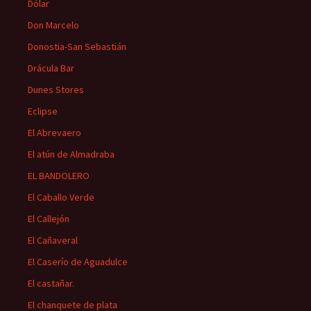
Dólar
Don Marcelo
Donostia-San Sebastián
Drácula Bar
Dunes Stores
Eclipse
El Abrevaero
El atún de Almadraba
EL BANDOLERO
El Caballo Verde
El Callejón
El Cañaveral
El Caserío de Aguadulce
El castañar.
El chanquete de plata