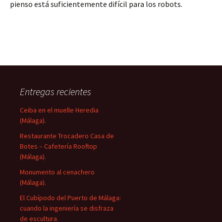
pienso está suficientemente difícil para los robots.
Entregas recientes
Ceiba en el muelle Heredia
(Málaga).
Restaurante Trocadero Casa de
Botes – Cafetería Rooftop
(Málaga).
Monumento al cenachero
(Málaga).
El Cubípodo del Puerto de Málaga:
cuando la ingeniería se disfraza
de escultura.