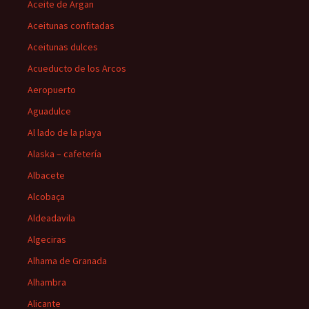
Aceite de Argan
Aceitunas confitadas
Aceitunas dulces
Acueducto de los Arcos
Aeropuerto
Aguadulce
Al lado de la playa
Alaska – cafetería
Albacete
Alcobaça
Aldeadavila
Algeciras
Alhama de Granada
Alhambra
Alicante