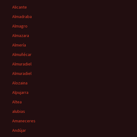
Alicante
Almadraba
Almagro
Almazara
Almería
Almuñécar
Almuradiel
Almuradiel
Alozaina
Alpujarra
Altea
alubias
Amaneceres
Andújar