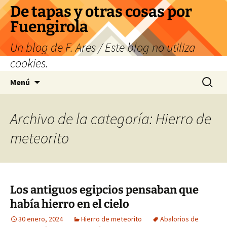
Saltar
De tapas y otras cosas por
al
Fuengirola
contenido
Un blog de F. Ares / Este blog no utiliza
cookies.
Buscar:
Menú
Archivo de la categoría: Hierro de
meteorito
Los antiguos egipcios pensaban que
había hierro en el cielo
30 enero, 2024
Hierro de meteorito
Abalorios de