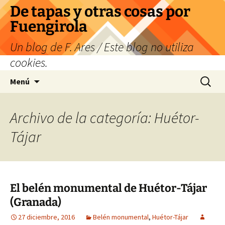
Saltar
De tapas y otras cosas por
al
Fuengirola
contenido
Un blog de F. Ares / Este blog no utiliza
cookies.
Buscar:
Menú
Archivo de la categoría: Huétor-
Tájar
El belén monumental de Huétor-Tájar
(Granada)
27 diciembre, 2016
Belén monumental
,
Huétor-Tájar