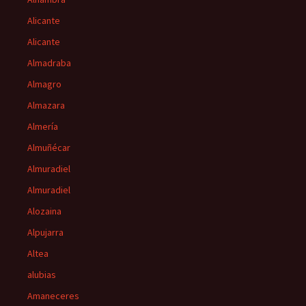
Alicante
Alicante
Almadraba
Almagro
Almazara
Almería
Almuñécar
Almuradiel
Almuradiel
Alozaina
Alpujarra
Altea
alubias
Amaneceres