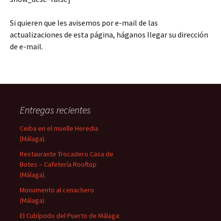
Si quieren que les avisemos por e-mail de las
actualizaciones de esta página, háganos llegar su dirección
de e-mail.
Entregas recientes
Ceiba en el muelle Heredia
(Málaga).
Restaurante Trocadero Casa de
Botes – Cafetería Rooftop
(Málaga).
Monumento al cenachero
(Málaga).
El Cubípodo del Puerto de Málaga: