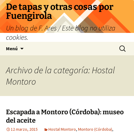
Saltar
De tapas y otras cosas por
al
Fuengirola
contenido
Un blog de F. Ares / Este blog no utiliza
cookies.
Buscar:
Menú
Archivo de la categoría: Hostal
Montoro
Escapada a Montoro (Córdoba): museo
del aceite
12 marzo, 2015
Hostal Montoro
,
Montoro (Córdoba)
,