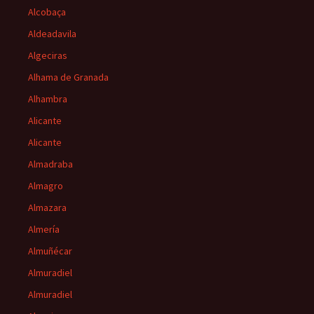
Alcobaça
Aldeadavila
Algeciras
Alhama de Granada
Alhambra
Alicante
Alicante
Almadraba
Almagro
Almazara
Almería
Almuñécar
Almuradiel
Almuradiel