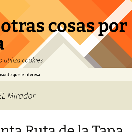
 otras cosas por
a
 utiliza cookies.
 asunto que le interesa
 EL Mirador
nta Ruta de la Tapa