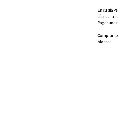
En su día y
días de la 
Pagar una r
Compramos u
blancas.