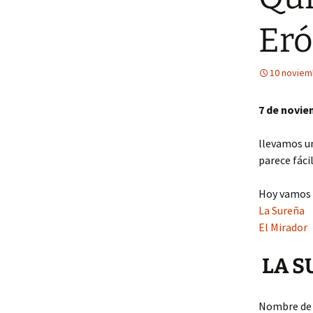
Eró
10 noviem
7 de novie
llevamos un
parece fáci
Hoy vamos h
La Sureña
El Mirador
LA S
Nombre de 