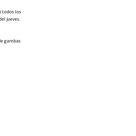
i todos los
del jueves.
 de gambas