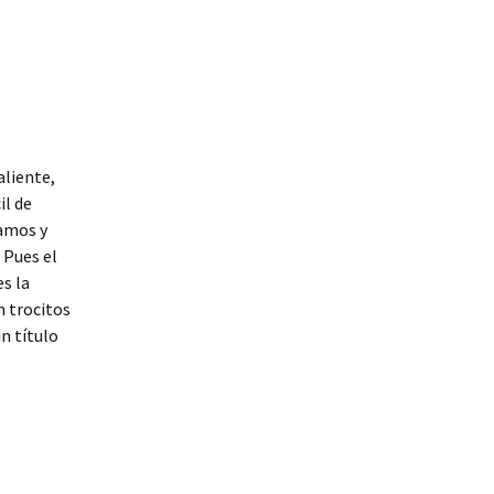
aliente,
il de
gamos y
 Pues el
s la
n trocitos
n título