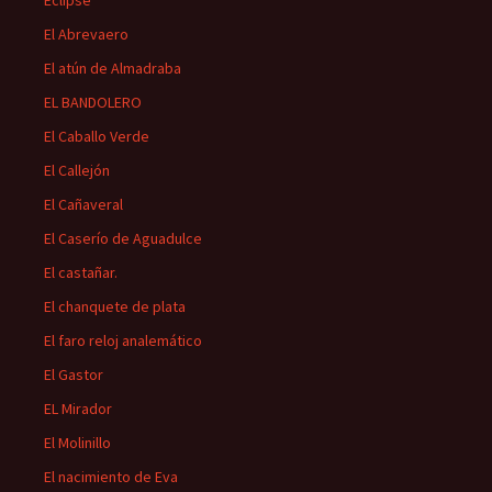
El Abrevaero
El atún de Almadraba
EL BANDOLERO
El Caballo Verde
El Callejón
El Cañaveral
El Caserío de Aguadulce
El castañar.
El chanquete de plata
El faro reloj analemático
El Gastor
EL Mirador
El Molinillo
El nacimiento de Eva