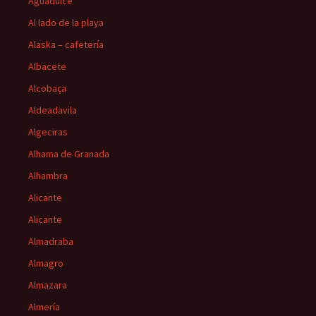
Aguadulce
Al lado de la playa
Alaska – cafetería
Albacete
Alcobaça
Aldeadavila
Algeciras
Alhama de Granada
Alhambra
Alicante
Alicante
Almadraba
Almagro
Almazara
Almería