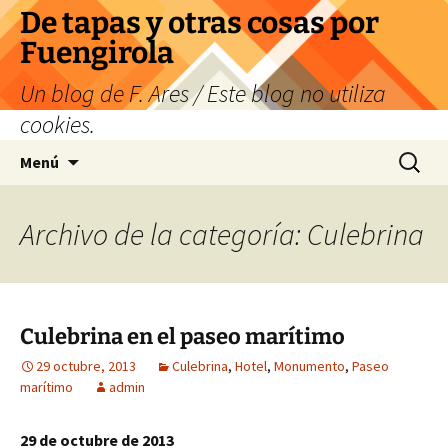
Saltar
De tapas y otras cosas por
al
Fuengirola
contenido
Un blog de F. Ares / Este blog no utiliza
cookies.
Buscar:
Menú
Archivo de la categoría: Culebrina
Culebrina en el paseo marítimo
29 octubre, 2013
Culebrina
,
Hotel
,
Monumento
,
Paseo
marítimo
admin
29 de octubre de 2013