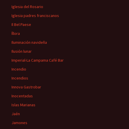
Iglesia del Rosario
Iglesia padres franciscanos
Il Bel Paese
Íllora
Iluminación navideña
Ilusión lunar
Imperial-La Campama Café Bar
Incendio
Incendios
Innova Gastrobar
Inocentadas
Islas Marianas
Jaén
Jamones