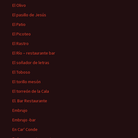
El Olivo
El pasillo de Jesús
El Patio
El Picoteo
El Rastro
El Río – restaurante bar
El soñador de letras
El Toboso
El torillo mesón
El torreón de la Cala
El. Bar Restaurante
Embrujo
Embrujo -bar
En Car' Conde