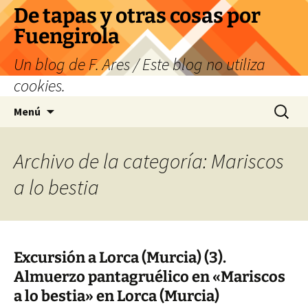
Saltar
De tapas y otras cosas por
al
Fuengirola
contenido
Un blog de F. Ares / Este blog no utiliza
cookies.
Buscar:
Menú
Archivo de la categoría: Mariscos
a lo bestia
Excursión a Lorca (Murcia) (3).
Almuerzo pantagruélico en «Mariscos
a lo bestia» en Lorca (Murcia)