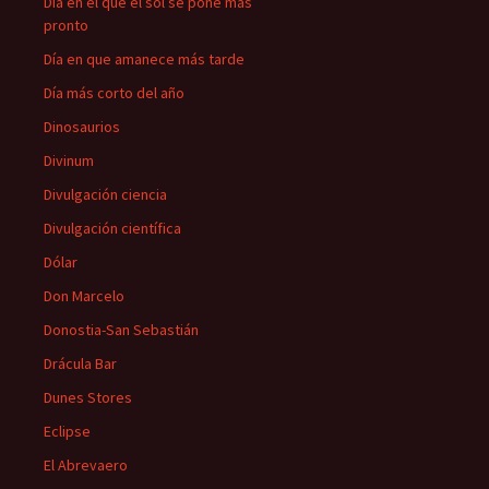
Día en el que el sol se pone más
pronto
Día en que amanece más tarde
Día más corto del año
Dinosaurios
Divinum
Divulgación ciencia
Divulgación científica
Dólar
Don Marcelo
Donostia-San Sebastián
Drácula Bar
Dunes Stores
Eclipse
El Abrevaero