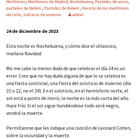
Merlitones
,
Merlitones de Madrid
,
Nochebuena
,
Pasteles de arroz
,
pasteles de Belém.
,
Pasteles de Belem.
,
Receta de los merlitones
de León
,
Solsticio de invierno
admin
24 de diciembre de 2023
Esta noche es Nochebuena, y cómo dice el villancico,
mañana Navidad.
Mo me cabe la menor duda de que celebrar el día 24 es un
error. Creo que no hay duda alguna de que lo se celebra es
una fiesta solsticial, una fiesta del solsticio de invierno (día
21 o 22, no el 24). En el solsticio, en el hemisferio norte, el
sol está a punto de morir, la noche es la más corta del año.
Hace frío. Si el sol sigue hundiéndose todo será negro,
vendrá la muerte.
Permítanme que les indique una canción de Leonard Cohen,
sobre la oscuridad y la muerte.