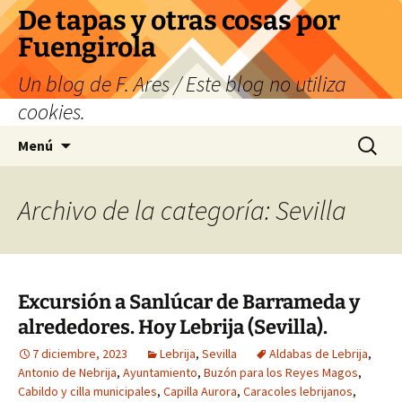
Saltar
De tapas y otras cosas por
al
Fuengirola
contenido
Un blog de F. Ares / Este blog no utiliza
cookies.
Buscar:
Menú
Archivo de la categoría: Sevilla
Excursión a Sanlúcar de Barrameda y
alrededores. Hoy Lebrija (Sevilla).
7 diciembre, 2023
Lebrija
,
Sevilla
Aldabas de Lebrija
,
Antonio de Nebrija
,
Ayuntamiento
,
Buzón para los Reyes Magos
,
Cabildo y cilla municipales
,
Capilla Aurora
,
Caracoles lebrijanos
,