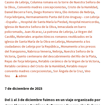
Casino de Lebrija
,
Columna romana es la torre de Nuestra Señora de
la Oliva.
,
Convento madres concepcionistas
,
Cristo de la Humildad
,
Daniel Becerra Fern
,
Diego Romero Vera
,
Elio Antonio de Nebrija
,
Forja lebrijana
,
Hermanamiento Punta del Este-Uruguay-- con Lebrija
--España--.
,
Hospital de Santa María la Piedad
,
Hospital misericordia
,
Iglesia de Nuestra Señora de la Oliva
,
Inmaculada en barro
policromado
,
Juan Alcaraz
,
La patrona de Lebrija
,
La Virgen del
Castillo
,
Materiales arquitectónicos romanos reutilizados en la
iglesia de Santa María de la Oliva en Lebrija
,
Monumento a los
ciudadanos de Lebrija por la República.
,
Monumento a los presos
del franquismo
,
Nabrissa Veneria
,
Nebrija
,
Nuestra Señora de la
Victoria
,
Quinto centenario del descubrimiento del Río de la Plata
,
Rejas de forja lebrijana
,
Retablo cerámico de la Virgen de la Victoria
,
Retablo cerámico del Cristo de la Humildad
,
Retablo mayor
convento madres concpcionistas
,
Sor Ángela de la Cruz
,
Vino
fino
admin
7 de diciembre de 2023
Del 1 al 3 de diciembre fuimos en un viaje organizado por