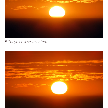
E Sol ya casi se ve entero.