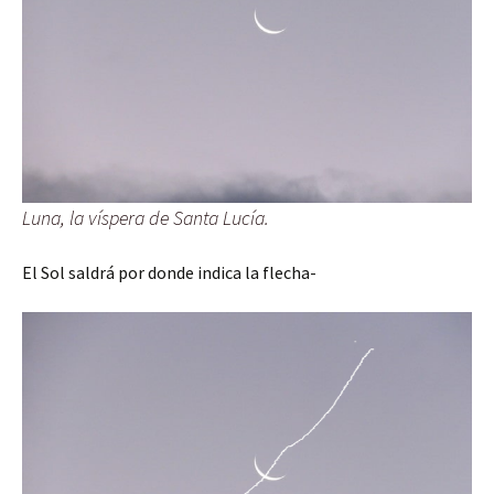
Luna, la víspera de Santa Lucía.
El Sol saldrá por donde indica la flecha-