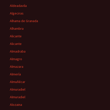
Aldeadavila
Algeciras
Alhama de Granada
Alhambra
Alicante
Alicante
Almadraba
Almagro
Almazara
Almería
Almuñécar
Almuradiel
Almuradiel
Alozaina