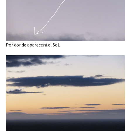
Por donde aparecerá el Sol.