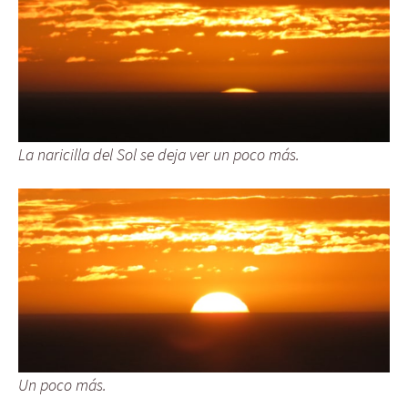
La naricilla del Sol se deja ver un poco más.
Un poco más.