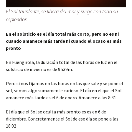
El Sol triunfante, se libera del mar y surge con todo su
esplendor.
En el solsticio es el día total más corto, pero no es ni
cuando amanece más tarde ni cuando el ocaso es más
pronto
En Fuengirola, la duración total de las horas de luz en el
solsticio de invierno es de 9h39m.
Pero si nos fijamos en las horas en las que sale y se pone el
sol, vemos algo sumamente curioso. El día en el que el Sol
amanece más tarde es el 6 de enero. Amanece a las 8:31.
El día que el Sol se oculta más pronto es es en 6 de
diciembre. Concretamente el Sol de ese día se pone a las
18:02