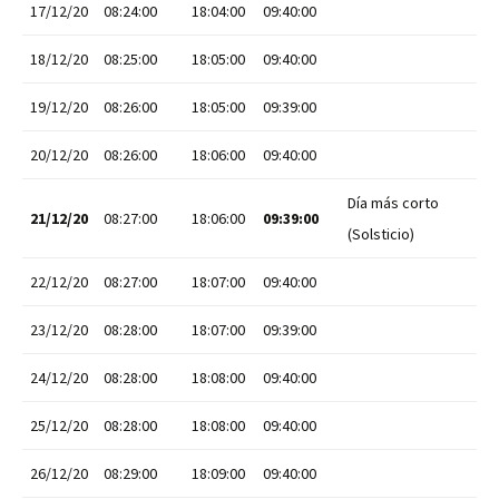
17/12/20
08:24:00
18:04:00
09:40:00
18/12/20
08:25:00
18:05:00
09:40:00
19/12/20
08:26:00
18:05:00
09:39:00
20/12/20
08:26:00
18:06:00
09:40:00
Día más corto
21/12/20
08:27:00
18:06:00
09:39:00
(Solsticio)
22/12/20
08:27:00
18:07:00
09:40:00
23/12/20
08:28:00
18:07:00
09:39:00
24/12/20
08:28:00
18:08:00
09:40:00
25/12/20
08:28:00
18:08:00
09:40:00
26/12/20
08:29:00
18:09:00
09:40:00