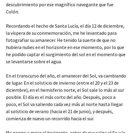
descubrimiento por ese magnífico navegante que fue
Colón.
Recordando el hecho de Santa Lucía, el día 12 de diciembre,
la víspera de su conmemoración, me he levantado para
fotografiar su amanecer. He tenido la suerte de que no
hubiera nubes en el horizonte en ese momento, por lo que
he podido captar el surgimiento del sol en el momento que
se levantarse sobre el agua.
En el transcurso del año, el amanecer del Sol, va cambiando
de lugar. En el solsticio de invierno (entre el 20 y el 23 de
diciembre), en el hemisferio norte, el Sol sale lo más al sur
posible. El día es el más corto del año. Después, poco a
poco, el Sol va saliendo cada vez más al norte hasta llegar
al solsticio de verano (hacia el 21 de junio), y después,
comienza de nuevo un recorrido hacia el sur.
Me pongo a mirar al horizonte, antes de que salga el So y lo