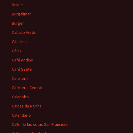
Braille
Burgalimar
Burger
Caballo Verde
Cáceres
Cádiz
Café Andino
Café S7ete
Cafetería
Cafetería Central
Calar Alto
Caldas da Rainha
Calendario
Calle de las setas San Francisco