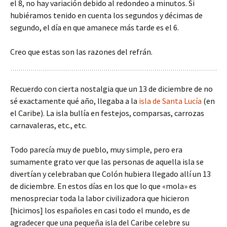
el 8, no hay variación debido al redondeo a minutos. Si
hubiéramos tenido en cuenta los segundos y décimas de
segundo, el día en que amanece más tarde es el 6.
Creo que estas son las razones del refrán.
Recuerdo con cierta nostalgia que un 13 de diciembre de no
sé exactamente qué año, llegaba a la
isla de Santa Lucía
(en
el Caribe). La isla bullía en festejos, comparsas, carrozas
carnavaleras, etc., etc.
Todo parecía muy de pueblo, muy simple, pero era
sumamente grato ver que las personas de aquella isla se
divertían y celebraban que Colón hubiera llegado allí un 13
de diciembre. En estos días en los que lo que «mola» es
menospreciar toda la labor civilizadora que hicieron
[hicimos] los españoles en casi todo el mundo, es de
agradecer que una pequeña isla del Caribe celebre su