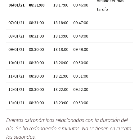
Amanecer más
06/01/21
08:31:00
18:17:00
09:46:00
tardío
07/01/21
08:31:00
18:18:00
09:47:00
08/01/21
08:31:00
18:19:00
09:48:00
09/01/21
08:30:00
18:19:00
09:49:00
10/01/21
08:30:00
18:20:00
09:50:00
11/01/21
08:30:00
18:21:00
09:51:00
12/01/21
08:30:00
18:22:00
09:52:00
13/01/21
08:30:00
18:23:00
09:53:00
Eventos astronómicos relacionados con la duración del
día. Se ha redondeado a minutos. No se tienen en cuenta
los segundos.