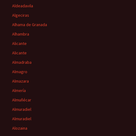
Aldeadavila
Algeciras
Alhama de Granada
Alhambra
Alicante
Alicante
Almadraba
Almagro
Almazara
Almería
Almuñécar
Almuradiel
Almuradiel
Alozaina