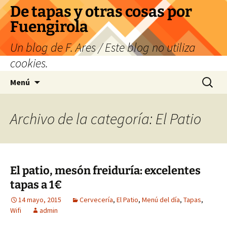
Saltar
De tapas y otras cosas por
al
Fuengirola
contenido
Un blog de F. Ares / Este blog no utiliza
cookies.
Buscar:
Menú
Archivo de la categoría: El Patio
El patio, mesón freiduría: excelentes
tapas a 1€
14 mayo, 2015
Cervecería
,
El Patio
,
Menú del día
,
Tapas
,
Wifi
admin