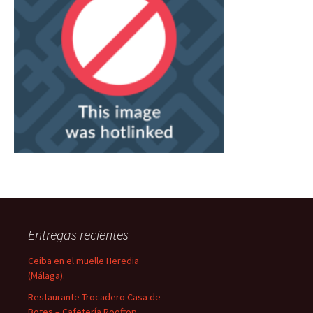
Entregas recientes
Ceiba en el muelle Heredia
(Málaga).
Restaurante Trocadero Casa de
Botes – Cafetería Rooftop