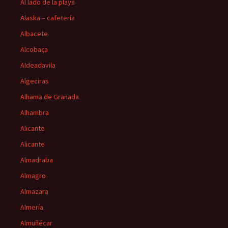
Al lado de la playa
Alaska – cafetería
Albacete
Alcobaça
Aldeadavila
Algeciras
Alhama de Granada
Alhambra
Alicante
Alicante
Almadraba
Almagro
Almazara
Almería
Almuñécar