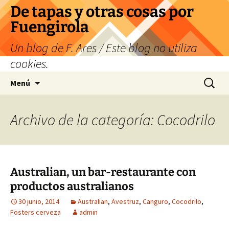
Saltar
De tapas y otras cosas por
al
Fuengirola
contenido
Un blog de F. Ares / Este blog no utiliza
cookies.
Buscar:
Menú
Archivo de la categoría: Cocodrilo
Australian, un bar-restaurante con
productos australianos
30 junio, 2014
Australian
,
Avestruz
,
Canguro
,
Cocodrilo
,
Fosters cerveza
admin