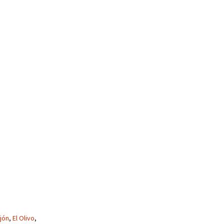
ejón
,
El Olivo
,