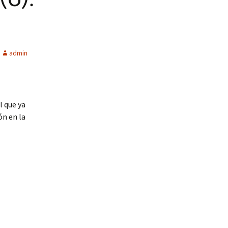
admin
l que ya
ón en la