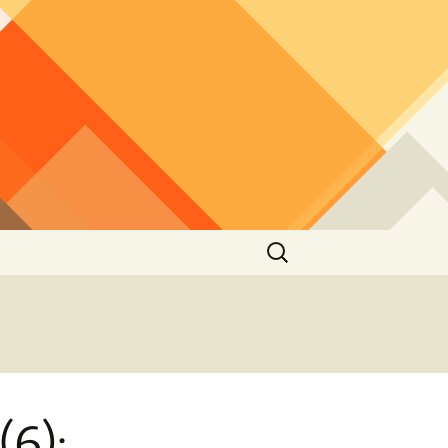
Buscar:
(6):