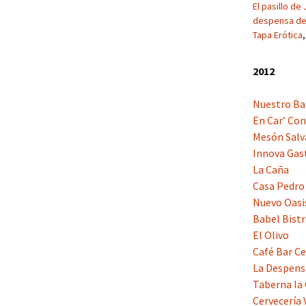
El pasillo de
despensa de 
Tapa Erótica
2012
Nuestro Ba
En Car’ Co
Mesón Salv
Innova Gas
La Caña
Casa Pedro
Nuevo Oasi
Babel Bist
El Olivo
Café Bar Ce
La Despens
Taberna la
Cervecería 