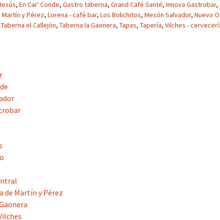
 Jesús
,
En Car' Conde
,
Gastro taberna
,
Grand Café Santé
,
Innova Gastrobar
,
Martín y Pérez
,
Lorena - café bar
,
Los Bolichitos
,
Mesón Salvador
,
Nuevo O
,
Taberna el Callejón
,
Taberna la Gaonera
,
Tapas
,
Tapería
,
Vilches - cervecerí
r
nde
ador
trobar
s
ro
ntral
a de Martín y Pérez
 Gaonera
Vilches