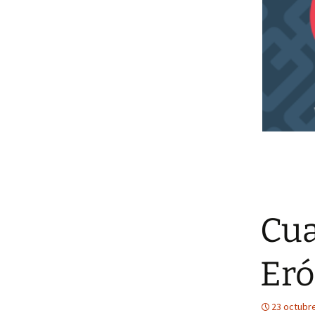
Cua
Eró
23 octubr