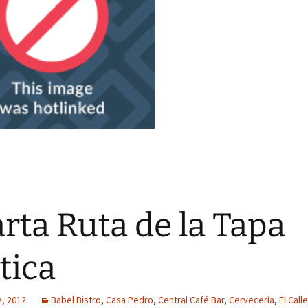
rta Ruta de la Tapa
tica
e, 2012
Babel Bistro
,
Casa Pedro
,
Central Café Bar
,
Cervecería
,
El Call