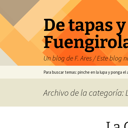
Saltar
al
contenido
De tapas y
Fuengirol
Un blog de F. Ares / Este blog no
Para buscar temas: pinche en la lupa y ponga el
Archivo de la categoría: 
La 