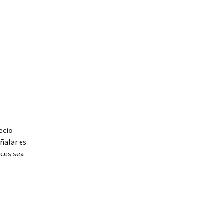
ecio
ñalar es
eces sea