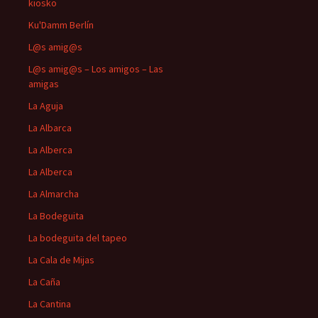
kiosko
Ku'Damm Berlín
L@s amig@s
L@s amig@s – Los amigos – Las
amigas
La Aguja
La Albarca
La Alberca
La Alberca
La Almarcha
La Bodeguita
La bodeguita del tapeo
La Cala de Mijas
La Caña
La Cantina