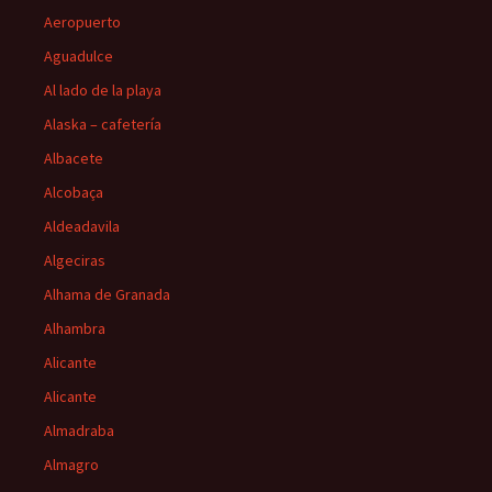
Aeropuerto
Aguadulce
Al lado de la playa
Alaska – cafetería
Albacete
Alcobaça
Aldeadavila
Algeciras
Alhama de Granada
Alhambra
Alicante
Alicante
Almadraba
Almagro