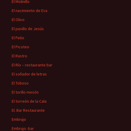
El Molinillo
El nacimiento de Eva
El Olivo
El pasillo de Jesús
El Patio
El Picoteo
El Rastro
El Río – restaurante bar
El soñador de letras
El Toboso
El torillo mesón
El torreón de la Cala
El. Bar Restaurante
Embrujo
Embrujo -bar