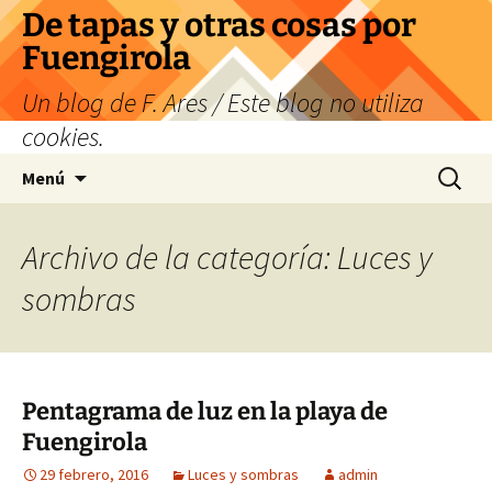
Saltar
De tapas y otras cosas por
al
Fuengirola
contenido
Un blog de F. Ares / Este blog no utiliza
cookies.
Buscar:
Menú
Archivo de la categoría: Luces y
sombras
Pentagrama de luz en la playa de
Fuengirola
29 febrero, 2016
Luces y sombras
admin