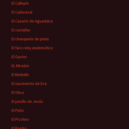
El Callejón
El Cañaveral
El Caserío de Aguadulce
El castañar.
El chanquete de plata
El faro reloj analemático
El Gastor
EL Mirador
El Molinillo
El nacimiento de Eva
El Olivo
El pasillo de Jesús
El Patio
El Picoteo
El Rastro