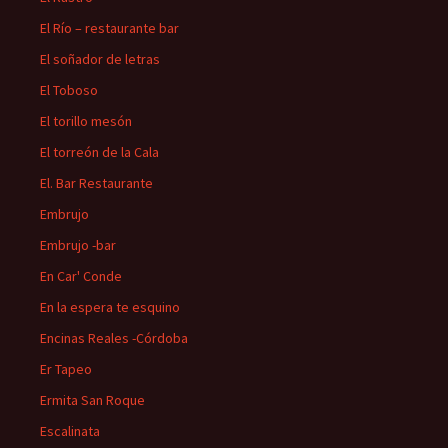
El Río – restaurante bar
El soñador de letras
El Toboso
El torillo mesón
El torreón de la Cala
El. Bar Restaurante
Embrujo
Embrujo -bar
En Car' Conde
En la espera te esquino
Encinas Reales -Córdoba
Er Tapeo
Ermita San Roque
Escalinata