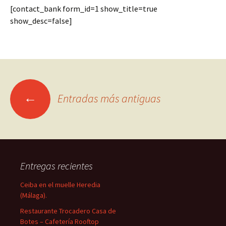
[contact_bank form_id=1 show_title=true
show_desc=false]
Ir
←
Entradas más antiguas
a
las
Entregas recientes
entradas
Ceiba en el muelle Heredia
(Málaga).
Restaurante Trocadero Casa de
Botes – Cafetería Rooftop