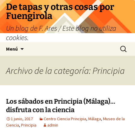
Saltar
De tapas y otras cosas por
al
Fuengirola
contenido
Un blog de F. Ares / Este blog no utiliza
cookies.
Buscar:
Menú
Archivo de la categoría: Principia
Los sábados en Principia (Málaga)…
disfruta con la ciencia
1 junio, 2017
Centro Ciencia Principia
,
Málaga
,
Museo de la
Ciencia
,
Principia
admin