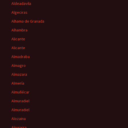
Aldeadavila
Algeciras
Alhama de Granada
Alhambra
Alicante
Alicante
Almadraba
Almagro
Almazara
Almería
Almuñécar
Almuradiel
Almuradiel
Alozaina
Alpujarra