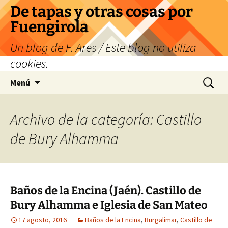
Saltar
De tapas y otras cosas por
al
Fuengirola
contenido
Un blog de F. Ares / Este blog no utiliza
cookies.
Buscar:
Menú
Archivo de la categoría: Castillo
de Bury Alhamma
Baños de la Encina (Jaén). Castillo de
Bury Alhamma e Iglesia de San Mateo
17 agosto, 2016
Baños de la Encina
,
Burgalimar
,
Castillo de