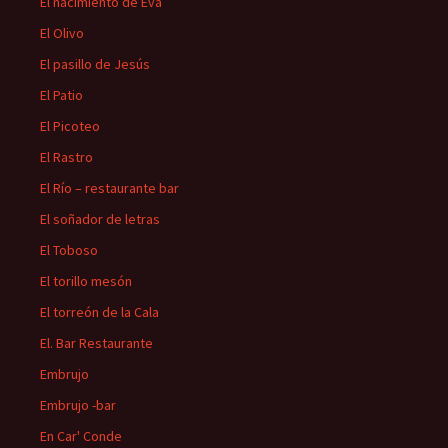
El nacimiento de Eva
El Olivo
El pasillo de Jesús
El Patio
El Picoteo
El Rastro
El Río – restaurante bar
El soñador de letras
El Toboso
El torillo mesón
El torreón de la Cala
El. Bar Restaurante
Embrujo
Embrujo -bar
En Car' Conde