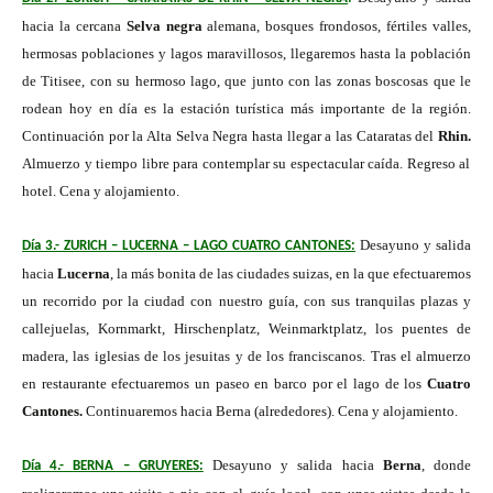
hacia la cercana
Selva negra
alemana, bosques frondosos, fértiles valles,
hermosas poblaciones y lagos maravillosos, llegaremos hasta la población
de Titisee, con su hermoso lago, que junto con las zonas boscosas que le
rodean hoy en día es la estación turística más importante de la región.
Continuación por la Alta Selva Negra hasta llegar a las Cataratas del
Rhin.
Almuerzo y tiempo libre para contemplar su espectacular caída. Regreso al
hotel. Cena y alojamiento.
Desayuno y salida
Día 3.- ZURICH – LUCERNA – LAGO CUATRO CANTONES:
hacia
Lucerna
, la más bonita de las ciudades suizas, en la que efectuaremos
un recorrido por la ciudad con nuestro guía, con sus tranquilas plazas y
callejuelas, Kornmarkt, Hirschenplatz, Weinmarktplatz, los puentes de
madera, las iglesias de los jesuitas y de los franciscanos. Tras el almuerzo
en restaurante efectuaremos un paseo en barco por el lago de los
Cuatro
Cantones.
Continuaremos hacia Berna (alrededores). Cena y alojamiento.
Desayuno
y salida hacia
Berna
, donde
Día 4.- BERNA – GRUYERES: