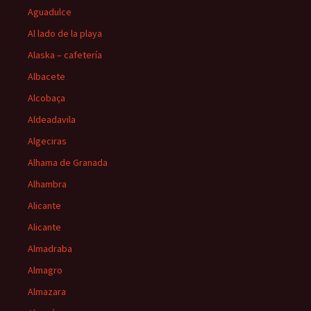
Aguadulce
Al lado de la playa
Alaska – cafetería
Albacete
Alcobaça
Aldeadavila
Algeciras
Alhama de Granada
Alhambra
Alicante
Alicante
Almadraba
Almagro
Almazara