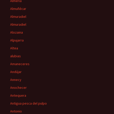
Almería
Almuñécar
Almuradiel
Almuradiel
Alozaina
Alpujarra
Altea
alubias
Amaneceres
Andújar
Annecy
Anochecer
Antequera
Antigua pesca del pulpo
Antonio