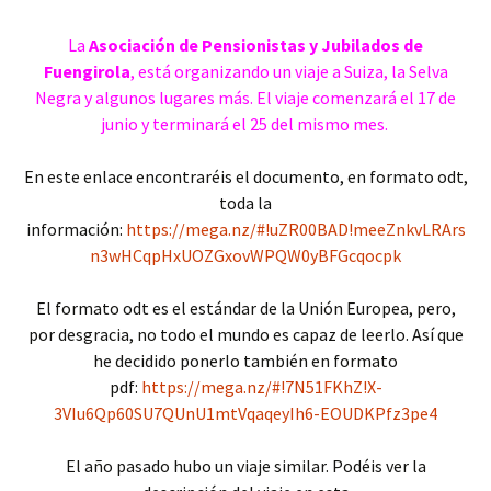
La
Asociación de Pensionistas y Jubilados de
Fuengirola
, está organizando un viaje a Suiza, la Selva
Negra y algunos lugares más. El viaje comenzará el 17 de
junio y terminará el 25 del mismo mes.
En este enlace encontraréis el documento, en formato odt,
toda la
información:
https://mega.nz/#!uZR00BAD!meeZnkvLRArs
n3wHCqpHxUOZGxovWPQW0yBFGcqocpk
El formato odt es el estándar de la Unión Europea, pero,
por desgracia, no todo el mundo es capaz de leerlo. Así que
he decidido ponerlo también en formato
pdf:
https://mega.nz/#!7N51FKhZ!X-
3VIu6Qp60SU7QUnU1mtVqaqeyIh6-EOUDKPfz3pe4
El año pasado hubo un viaje similar. Podéis ver la