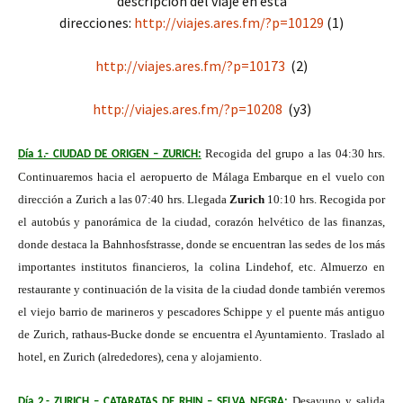
descripción del viaje en esta
direcciones:
http://viajes.ares.fm/?p=10129
(1)
http://viajes.ares.fm/?p=10173
(2)
http://viajes.ares.fm/?p=10208
(y3)
Recogida del grupo a las 04:30 hrs.
Día 1.- CIUDAD DE ORIGEN – ZURICH:
Continuaremos hacia el aeropuerto de Málaga Embarque en el vuelo con
dirección a Zurich a las 07:40 hrs. Llegada
Zurich
10:10 hrs.
Recogida por
el autobús y panorámica de la ciudad, corazón helvético de las finanzas,
donde destaca la Bahnhosfstrasse, donde se encuentran las sedes de los más
importantes institutos financieros, la colina Lindehof, etc. Almuerzo en
restaurante y continuación de la visita de la ciudad donde también veremos
el viejo barrio de marineros y pescadores Schippe y el puente más antiguo
de Zurich, rathaus-Bucke donde se encuentra el Ayuntamiento. Traslado al
hotel, en Zurich (alrededores), cena y alojamiento.
Desayuno
y salida
Día 2.- ZURICH – CATARATAS DE RHIN – SELVA NEGRA
: