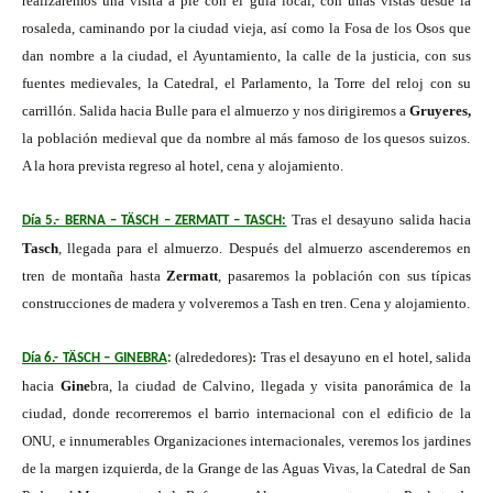
realizaremos una visita a pie con el guía local, con unas vistas desde la
rosaleda, caminando por la ciudad vieja, así como la Fosa de los Osos que
dan nombre a la ciudad, el Ayuntamiento, la calle de la justicia, con sus
fuentes medievales, la Catedral, el Parlamento, la Torre del reloj con su
carrillón. Salida hacia Bulle para el almuerzo y nos dirigiremos a
Gruyeres,
la población medieval que da nombre al más famoso de los quesos suizos.
A la hora prevista regreso al hotel, cena y alojamiento.
Tras el desayuno salida hacia
Día 5.- BERNA – TÄSCH – ZERMATT – TASCH:
Tasch
, llegada para el almuerzo. Después del almuerzo ascenderemos en
tren de montaña hasta
Zermatt
, pasaremos la población con sus típicas
construcciones de madera y volveremos a Tash en tren. Cena y alojamiento.
(alrededores)
:
Tras el desayuno en el hotel, salida
Día 6.- TÄSCH – GINEBRA
:
hacia
Gine
bra, la ciudad de Calvino, llegada y visita panorámica de la
ciudad, donde recorreremos el barrio internacional con el edificio de la
ONU, e innumerables Organizaciones internacionales, veremos los jardines
de la margen izquierda, de la Grange de las Aguas Vivas, la Catedral de San