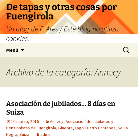
Saltar
De tapas y otras cosas por
al
Fuengirola
contenido
Un blog de F. Ares / Este blog no utiliza
cookies.
Buscar:
Menú
Archivo de la categoría: Annecy
Asociación de jubilados… 8 días en
Suiza
16 marzo, 2016
Annecy
,
Asociación de Jubilados y
Pensionistas de Fuengirola
,
Ginebra
,
Lago Cuatro Cantones
,
Selva
Negra
,
Suiza
admin