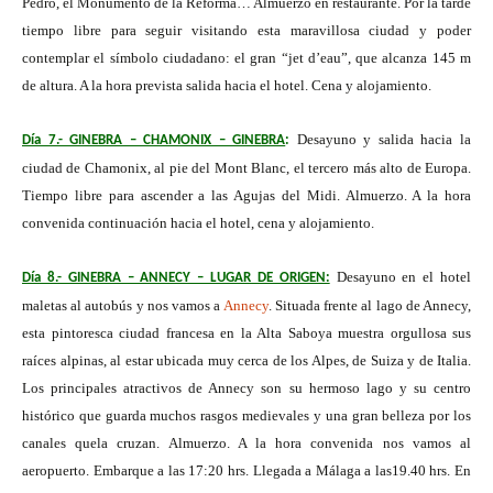
Pedro, el Monumento de la Reforma… Almuerzo en restaurante. Por la tarde
tiempo libre para seguir visitando esta maravillosa ciudad y poder
contemplar el símbolo ciudadano: el gran “jet d’eau”, que alcanza 145 m
de altura. A la hora prevista salida hacia el hotel. Cena y alojamiento.
Desayuno y salida hacia la
Día 7.- GINEBRA – CHAMONIX – GINEBRA
:
ciudad de Chamonix, al pie del Mont Blanc, el tercero más alto de Europa.
Tiempo libre para ascender a las Agujas del Midi. Almuerzo. A la hora
convenida continuación hacia el hotel, cena y alojamiento.
Desayuno en el hotel
Día 8.- GINEBRA – ANNECY – LUGAR DE ORIGEN:
maletas al autobús y nos vamos a
Annecy
.
Situada frente al lago de Annecy,
esta pintoresca ciudad francesa en la Alta Saboya muestra orgullosa sus
raíces alpinas, al estar ubicada muy cerca de los Alpes, de Suiza y de Italia.
Los principales atractivos de Annecy son su hermoso lago y su centro
histórico que guarda muchos rasgos medievales y una gran belleza por los
canales quela cruzan.
Almuerzo. A la hora convenida nos vamos al
aeropuerto. Embarque a las 17:20 hrs.
Llegada a Málaga a las19.40 hrs. En