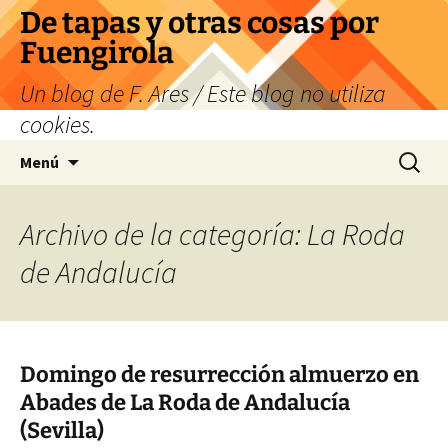
Saltar
De tapas y otras cosas por
al
Fuengirola
contenido
Un blog de F. Ares / Este blog no utiliza
cookies.
Buscar:
Menú
Archivo de la categoría: La Roda
de Andalucía
Domingo de resurrección almuerzo en
Abades de La Roda de Andalucía
(Sevilla)