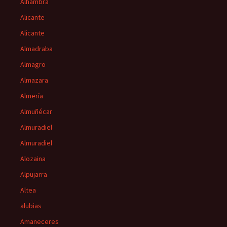
Alhambra
Alicante
Alicante
Almadraba
Almagro
Almazara
Almería
Almuñécar
Almuradiel
Almuradiel
Alozaina
Alpujarra
Altea
alubias
Amaneceres