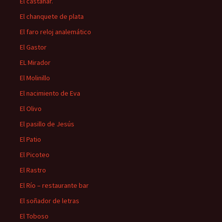
El castañar.
El chanquete de plata
El faro reloj analemático
El Gastor
EL Mirador
El Molinillo
El nacimiento de Eva
El Olivo
El pasillo de Jesús
El Patio
El Picoteo
El Rastro
El Río – restaurante bar
El soñador de letras
El Toboso