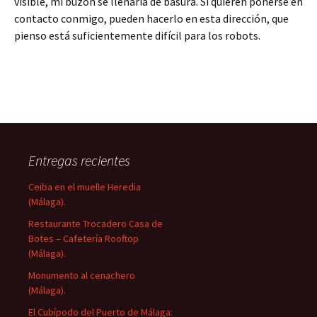
visible, mi buzón se llenaría de basura. Si quieren ponerse en
contacto conmigo, pueden hacerlo en esta dirección, que
pienso está suficientemente difícil para los robots.
Entregas recientes
Ceiba en el muelle Heredia
(Málaga).
Restaurante Trocadero Casa de
Botes – Cafetería Rooftop
(Málaga).
Monumento al cenachero
(Málaga).
El Cubípodo del Puerto de Málaga: