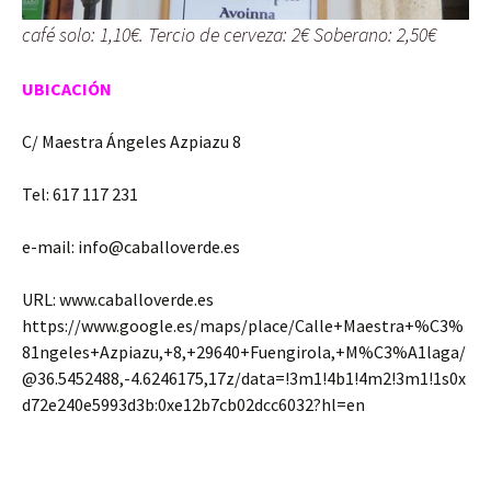
café solo: 1,10€. Tercio de cerveza: 2€ Soberano: 2,50€
UBICACIÓN
C/ Maestra Ángeles Azpiazu 8
Tel: 617 117 231
e-mail: info@caballoverde.es
URL: www.caballoverde.es
https://www.google.es/maps/place/Calle+Maestra+%C3%
81ngeles+Azpiazu,+8,+29640+Fuengirola,+M%C3%A1laga/
@36.5452488,-4.6246175,17z/data=!3m1!4b1!4m2!3m1!1s0x
d72e240e5993d3b:0xe12b7cb02dcc6032?hl=en