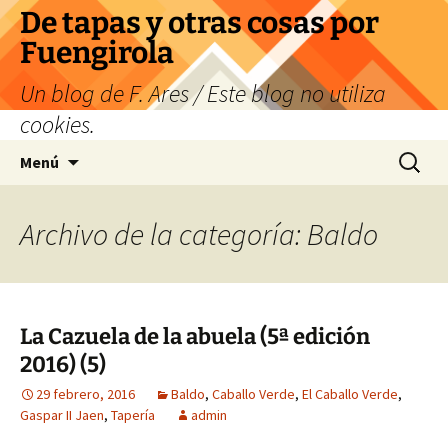
Saltar
De tapas y otras cosas por
al
Fuengirola
contenido
Un blog de F. Ares / Este blog no utiliza
cookies.
Buscar:
Menú
Archivo de la categoría: Baldo
La Cazuela de la abuela (5ª edición
2016) (5)
29 febrero, 2016
Baldo
,
Caballo Verde
,
El Caballo Verde
,
Gaspar II Jaen
,
Tapería
admin