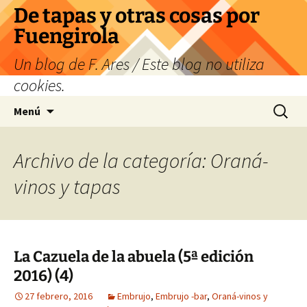
Saltar
De tapas y otras cosas por
al
Fuengirola
contenido
Un blog de F. Ares / Este blog no utiliza
cookies.
Buscar:
Menú
Archivo de la categoría: Oraná-
vinos y tapas
La Cazuela de la abuela (5ª edición
2016) (4)
27 febrero, 2016
Embrujo
,
Embrujo -bar
,
Oraná-vinos y