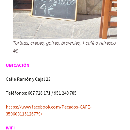
Tortitas, crepes, gofres, brownies, + café o refresco
4€.
UBICACIÓN
Calle Ramón y Cajal 23
Teléfonos: 667 726 171 / 951 248 785
https://www.facebook.com/Pecados-CAFE-
350603115126779/
WIFI