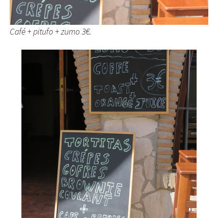
Café + pitufo + zumo 3€.