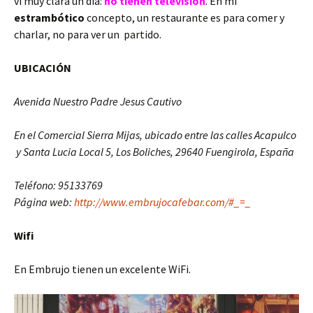
ví muy clara un día:
no tienen televisión
. En mi
estrambótico
concepto, un restaurante es para comer y
charlar, no para ver un partido.
UBICACIÓN
Avenida Nuestro Padre Jesus Cautivo
En el Comercial Sierra Mijas, ubicado entre las calles Acapulco
y Santa Lucia
Local 5, Los Boliches
,
29640 Fuengirola,
España
Teléfono: 95133769
Página web:
http://www.embrujocafebar.com/#_=_
Wifi
En Embrujo tienen un excelente WiFi.