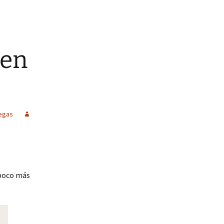
 en
degas
e poco más