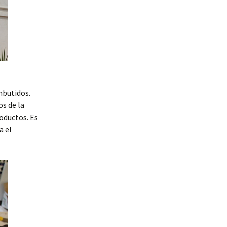
mbutidos.
os de la
oductos. Es
a el