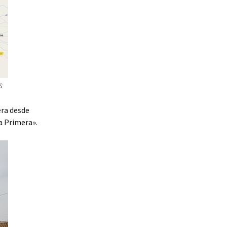
s
era desde
ta Primera».