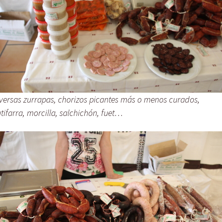
versas zurrapas, chorizos picantes más o menos curados,
tifarra, morcilla, salchichón, fuet…