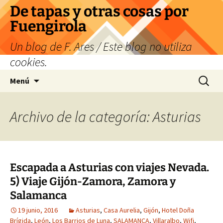
Saltar
De tapas y otras cosas por
al
Fuengirola
contenido
Un blog de F. Ares / Este blog no utiliza
cookies.
Buscar:
Menú
Archivo de la categoría: Asturias
Escapada a Asturias con viajes Nevada.
5) Viaje Gijón-Zamora, Zamora y
Salamanca
19 junio, 2016
Asturias
,
Casa Aurelia
,
Gijón
,
Hotel Doña
Brígida
,
León
,
Los Barrios de Luna
,
SALAMANCA
,
Villaralbo
,
Wifi
,