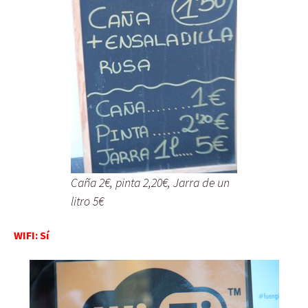
Caña 2€, pinta 2,20€, Jarra de un
litro 5€
WIFI: Sí