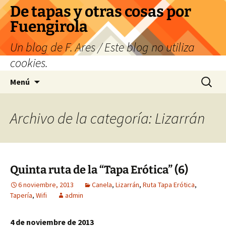
Saltar
De tapas y otras cosas por
al
Fuengirola
contenido
Un blog de F. Ares / Este blog no utiliza
cookies.
Buscar:
Menú
Archivo de la categoría: Lizarrán
Quinta ruta de la “Tapa Erótica” (6)
6 noviembre, 2013
Canela
,
Lizarrán
,
Ruta Tapa Erótica
,
Tapería
,
Wifi
admin
4 de noviembre de 2013