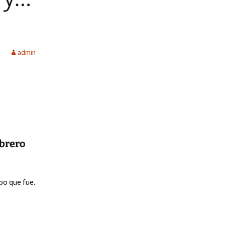
admin
ebrero
po que fue.