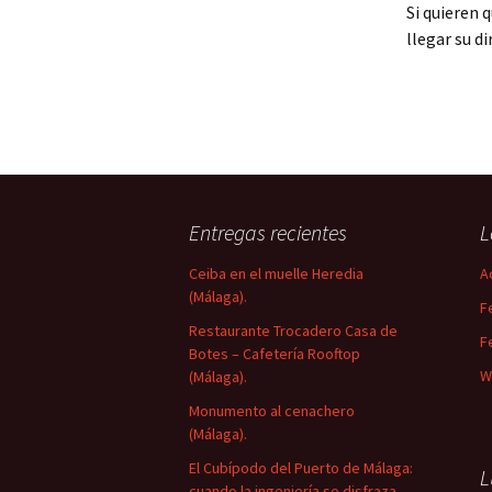
Si quieren 
llegar su di
Entregas recientes
L
Ceiba en el muelle Heredia
A
(Málaga).
F
Restaurante Trocadero Casa de
F
Botes – Cafetería Rooftop
W
(Málaga).
Monumento al cenachero
(Málaga).
El Cubípodo del Puerto de Málaga:
L
cuando la ingeniería se disfraza