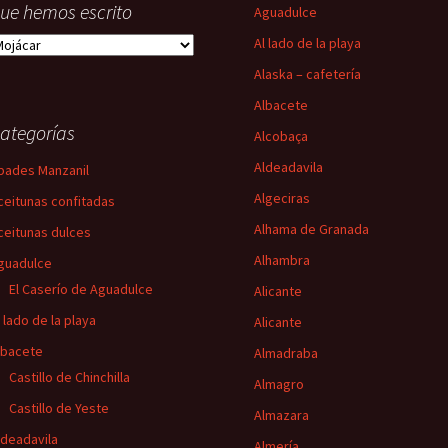
ue hemos escrito
Aguadulce
ugares
Al lado de la playa
/o
Alaska – cafetería
emas
Albacete
e
s
ategorías
Alcobaça
ue
Aldeadavila
emos
bades Manzanil
scrito
Algeciras
ceitunas confitadas
Alhama de Granada
ceitunas dulces
Alhambra
guadulce
El Caserío de Aguadulce
Alicante
l lado de la playa
Alicante
lbacete
Almadraba
Castillo de Chinchilla
Almagro
Castillo de Yeste
Almazara
ldeadavila
Almería