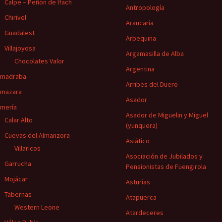
Calpe – Peñón de Ifach
Antropología
Chirivel
Araucaria
Guadalest
Arbequina
Villajoyosa
Argamasilla de Alba
Chocolates Valor
Argentina
lmadraba
Arribes del Duero
lmazara
Asador
lmería
Asador de Miguelin y Miguel
Calar Alto
(yunquera)
Cuevas del Almanzora
Asiático
Villaricos
Asociación de Jubilados y
Garrucha
Pensionistas de Fuengirola
Mojácar
Asturias
Tabernas
Atapuerca
Western Leone
Atardeceres