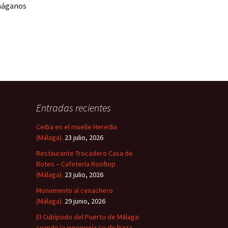
 háganos
Entradas recientes
Ceiba en el muelle Heredia
(Málaga).
23 julio, 2026
Restaurante Trocadero Casa de
Botes – Cafetería Rooftop
(Málaga).
23 julio, 2026
Monumento al cenachero
(Málaga).
29 junio, 2026
El Cubípodo del Puerto de Málaga:
cuando la ingeniería se disfraza