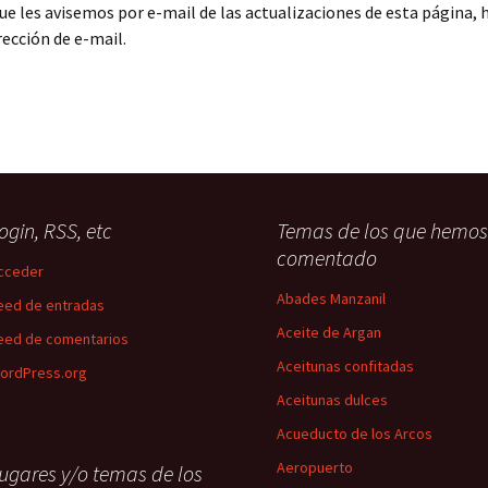
que les avisemos por e-mail de las actualizaciones de esta página,
rección de e-mail.
ogin, RSS, etc
Temas de los que hemos
comentado
cceder
Abades Manzanil
eed de entradas
Aceite de Argan
eed de comentarios
Aceitunas confitadas
ordPress.org
Aceitunas dulces
Acueducto de los Arcos
Aeropuerto
ugares y/o temas de los