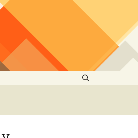
Buscar:
 y…