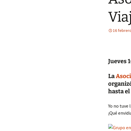
Via
16 febrero
Jueves 1
La
Asoci
organizó
hasta el
Yo no tuve 
¡Qué envidi