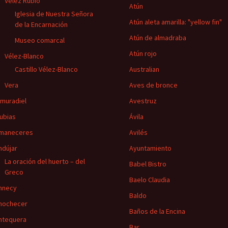
Vélez Rubio
Atún
Iglesia de Nuestra Señora
Atún aleta amarilla: "yellow fin"
de la Encarnación
Atún de almadraba
Museo comarcal
Atún rojo
Vélez-Blanco
Castillo Vélez-Blanco
Australian
Vera
Aves de bronce
lmuradiel
Avestruz
lubias
Ávila
maneceres
Avilés
ndújar
Ayuntamiento
La oración del huerto – del
Babel Bistro
Greco
Baelo Claudia
nnecy
Baldo
nochecer
Baños de la Encina
ntequera
Bar