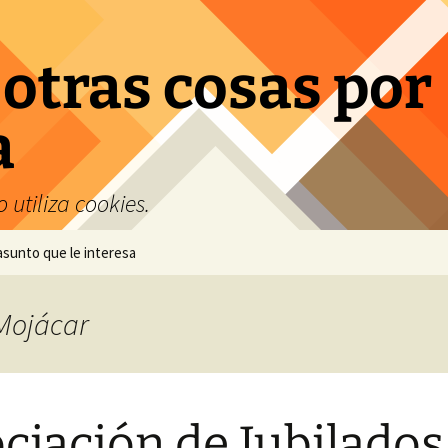
 otras cosas por
a
 utiliza cookies.
 asunto que le interesa
 Mojácar
ciación de Jubilados