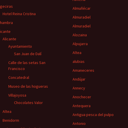
lgeciras
Almuñécar
Hotel Reina Cristina
Almuradiel
lhambra
Almuradiel
licante
Alozaina
Alicante
Alpujarra
Ayuntamiento
Altea
San Juan de Dalí
alubias
Calle de las setas San
Francisco
Amaneceres
Concatedral
Andújar
Museo de las hogueras
Annecy
Villajoyosa
Anochecer
Chocolates Valor
Antequera
Altea
Antigua pesca del pulpo
Benidorm
Antonio