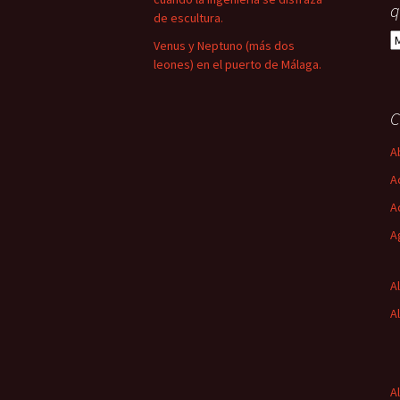
q
de escultura.
L
Venus y Neptuno (más dos
y
leones) en el puerto de Málaga.
t
d
lo
C
q
h
A
e
A
A
A
A
A
A