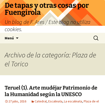
Saltar
De tapas y otras cosas por
al
Fuengirola
contenido
Un blog de F. Ares / Este blog no utiliza
cookies.
Buscar:
Menú
Archivo de la categoría: Plaza de
el Torico
Teruel (1). Arte mudéjar Patrimonio de
la Humanidad según la UNESCO
27 julio, 2016
Catedral
,
Escalinata
,
La escalinata
,
Plaza de el