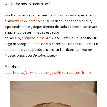
wikipedia nos lo cuentas así:
«Se llama
zurrapa de lomo
al
lomo de cerdo
que frito
en
manteca de cerdo
y
sal
se va deshilachando y al que,
opcionalmente y dependiendo de cada cocinero, se le van
añadiendo determinadas especias
como
ajo
,
orégano
,
pimentón
, etc. También puede incluir
algo de vinagre. Tiene cierto parecido con los
rillettes
. En
semiconserva se puede encontrar también
zurrapa de
hígado
o
zurrapa de sobrasada
.»
Más datos
aquí:
https://es.wikipedia.org/wiki/Zurrapa_de_lomo