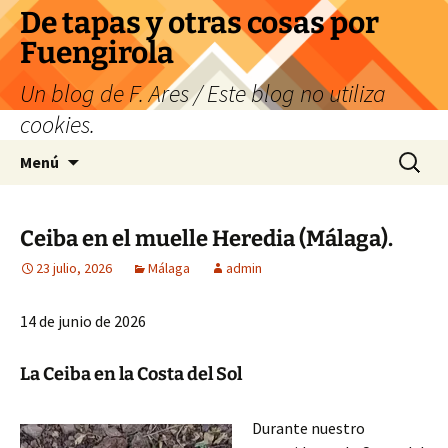
Saltar
De tapas y otras cosas por
al
Fuengirola
contenido
Un blog de F. Ares / Este blog no utiliza
cookies.
Buscar:
Menú
Ceiba en el muelle Heredia (Málaga).
23 julio, 2026
Málaga
admin
14 de junio de 2026
La Ceiba en la Costa del Sol
Durante nuestro