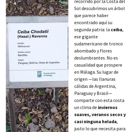
recorrido por la Costa del
Sol descubrimos un árbol
que parece haber
encontrado aquí su
segunda patria: la
ceiba
,
ese gigante
sudamericano de tronco
abombado y flores
deslumbrantes. No es
casualidad que prospere
en Málaga. Su lugar de
origen —las llanuras
cálidas de Argentina,
Paraguay y Brasil—
comparte con esta costa
un clima de
inviernos
suaves, veranos secos y
casi ninguna helada
,
justo lo que necesita para