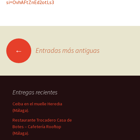
si=OvhAFtZnEd2otLs3
Ir
←
Entradas más antiguas
a
las
Entregas recientes
entradas
Ceiba en el muelle Heredia
(Málaga).
Restaurante Trocadero Casa de
Botes – Cafetería Rooftop
(Málaga).