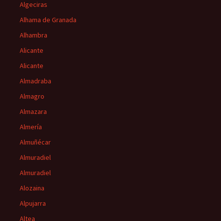
Algeciras
Alhama de Granada
Alhambra
Alicante
Alicante
Almadraba
Almagro
Almazara
Almería
Almuñécar
Almuradiel
Almuradiel
Alozaina
Alpujarra
Altea