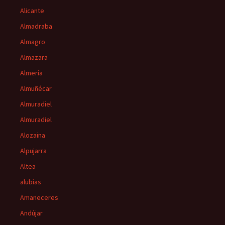
Alicante
Almadraba
Almagro
Almazara
Almería
Almuñécar
Almuradiel
Almuradiel
Alozaina
Alpujarra
Altea
alubias
Amaneceres
Andújar