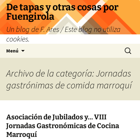
Saltar
De tapas y otras cosas por
al
Fuengirola
contenido
Un blog de F. Ares / Este blog no utiliza
cookies.
Buscar:
Menú
Archivo de la categoría: Jornadas
gastrónimas de comida marroquí
Asociación de Jubilados y… VIII
Jornadas Gastronómicas de Cocina
Marroquí