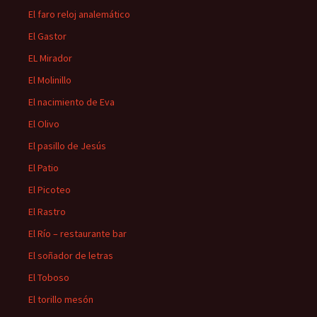
El faro reloj analemático
El Gastor
EL Mirador
El Molinillo
El nacimiento de Eva
El Olivo
El pasillo de Jesús
El Patio
El Picoteo
El Rastro
El Río – restaurante bar
El soñador de letras
El Toboso
El torillo mesón