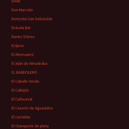
Dólar
Don Marcelo
Donostia-San Sebastián
Drácula Bar
Dunes Stores
Eclipse
El Abrevaero
El atún de Almadraba
EL BANDOLERO
El Caballo Verde
El Callejón
El Cañaveral
El Caserío de Aguadulce
El castañar.
El chanquete de plata