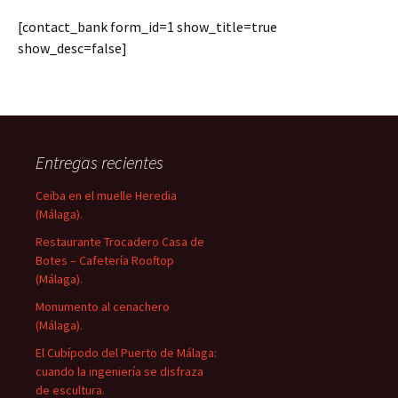
[contact_bank form_id=1 show_title=true
show_desc=false]
Entregas recientes
Ceiba en el muelle Heredia
(Málaga).
Restaurante Trocadero Casa de
Botes – Cafetería Rooftop
(Málaga).
Monumento al cenachero
(Málaga).
El Cubípodo del Puerto de Málaga:
cuando la ingeniería se disfraza
de escultura.