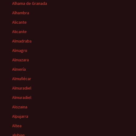
Alhama de Granada
Alhambra
Alicante
Alicante
Almadraba
Almagro
Almazara
Almería
Almuñécar
Almuradiel
Almuradiel
Alozaina
Alpujarra
Altea
alubias