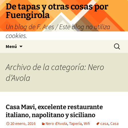
Saltar
De tapas y otras cosas por
al
Fuengirola
contenido
Un blog de F. Ares / Este blog no utiliza
cookies.
Buscar:
Menú
Archivo de la categoría: Nero
d’Avola
Casa Mavi, excelente restaurante
italiano, napolitano y siciliano
20 enero, 2016
Nero d'Avola
,
Tapería
,
Wifi
casa
,
Casa