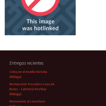
Entregas recientes
Ceiba en el muelle Heredia
(Málaga).
Restaurante Trocadero Casa de
Botes – Cafetería Rooftop
(Málaga).
Monumento al cenachero