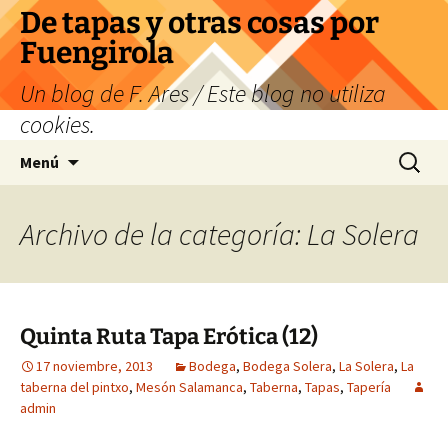
Saltar
De tapas y otras cosas por
al
Fuengirola
contenido
Un blog de F. Ares / Este blog no utiliza
cookies.
Buscar:
Menú
Archivo de la categoría: La Solera
Quinta Ruta Tapa Erótica (12)
17 noviembre, 2013
Bodega
,
Bodega Solera
,
La Solera
,
La
taberna del pintxo
,
Mesón Salamanca
,
Taberna
,
Tapas
,
Tapería
admin