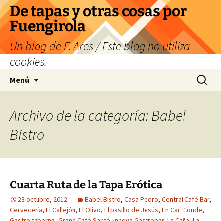
Saltar
De tapas y otras cosas por
al
Fuengirola
contenido
Un blog de F. Ares / Este blog no utiliza
cookies.
Buscar:
Menú
Archivo de la categoría: Babel
Bistro
Cuarta Ruta de la Tapa Erótica
23 octubre, 2012
Babel Bistro
,
Casa Pedro
,
Central Café Bar
,
Cervecería
,
El Callejón
,
El Olivo
,
El pasillo de Jesús
,
En Car' Conde
,
Gastro taberna
,
Grand Café Santé
,
Innova Gastrobar
,
La Caña
,
La