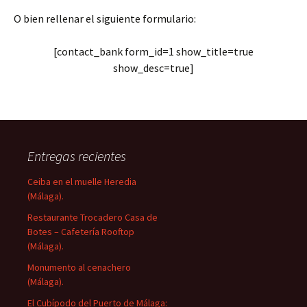
O bien rellenar el siguiente formulario:
[contact_bank form_id=1 show_title=true
show_desc=true]
Entregas recientes
Ceiba en el muelle Heredia
(Málaga).
Restaurante Trocadero Casa de
Botes – Cafetería Rooftop
(Málaga).
Monumento al cenachero
(Málaga).
El Cubípodo del Puerto de Málaga: