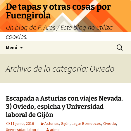
Saltar
De tapas y otras cosas por
al
Fuengirola
contenido
Un blog de F. Ares / Este blog no utiliza
cookies.
Buscar:
Menú
Archivo de la categoría: Oviedo
Escapada a Asturias con viajes Nevada.
3) Oviedo, espicha y Universidad
laboral de Gijón
11 junio, 2016
Asturias
,
Gijón
,
Lagar Bernueces
,
Oviedo
,
Universidad laboral
admin