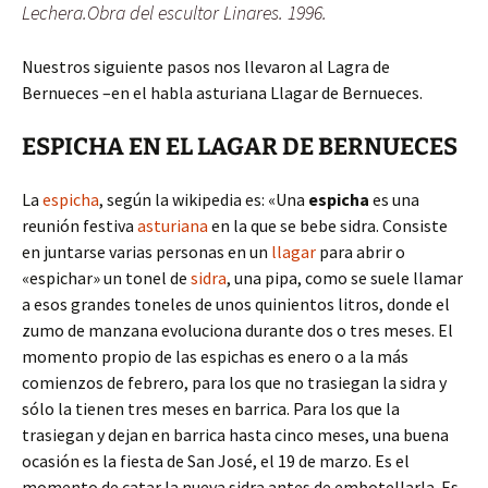
Lechera.Obra del escultor Linares. 1996.
Nuestros siguiente pasos nos llevaron al Lagra de
Bernueces –en el habla asturiana Llagar de Bernueces.
ESPICHA EN EL LAGAR DE BERNUECES
La
espicha
, según la wikipedia es: «Una
espicha
es una
reunión festiva
asturiana
en la que se bebe sidra. Consiste
en juntarse varias personas en un
llagar
para abrir o
«espichar» un tonel de
sidra
, una pipa, como se suele llamar
a esos grandes toneles de unos quinientos litros, donde el
zumo de manzana evoluciona durante dos o tres meses. El
momento propio de las espichas es enero o a la más
comienzos de febrero, para los que no trasiegan la sidra y
sólo la tienen tres meses en barrica. Para los que la
trasiegan y dejan en barrica hasta cinco meses, una buena
ocasión es la fiesta de San José, el 19 de marzo. Es el
momento de catar la nueva sidra antes de embotellarla. Es