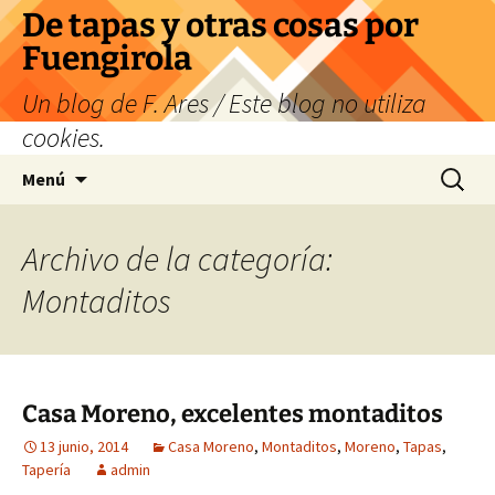
Saltar
De tapas y otras cosas por
al
Fuengirola
contenido
Un blog de F. Ares / Este blog no utiliza
cookies.
Buscar:
Menú
Archivo de la categoría:
Montaditos
Casa Moreno, excelentes montaditos
13 junio, 2014
Casa Moreno
,
Montaditos
,
Moreno
,
Tapas
,
Tapería
admin