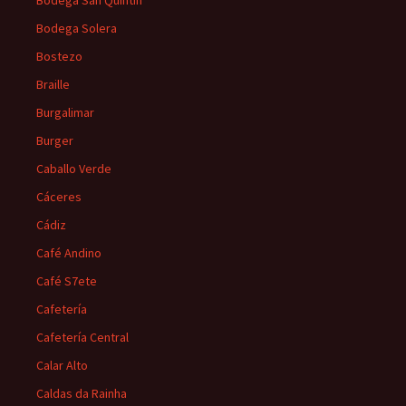
Bodega San Quintín
Bodega Solera
Bostezo
Braille
Burgalimar
Burger
Caballo Verde
Cáceres
Cádiz
Café Andino
Café S7ete
Cafetería
Cafetería Central
Calar Alto
Caldas da Rainha