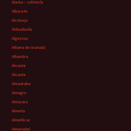
Alaska – cafetería
Albacete
Alcobaça
Aldeadavila
Algeciras
Alhama de Granada
Alhambra
Alicante
Alicante
Almadraba
Almagro
Almazara
Almería
Almuñécar
Almuradiel