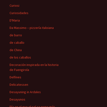
Curiosi
Curiosidades
D'Maria
Da Massimo – pizzería italoiana
de burro
de caballo
de China
de los caballos
Decoración inspirada en la historia
de Fuengirola
Delfines
Delicatessen
Desayuning in Ardales
Desayunos
Día en el que el sol se pone más