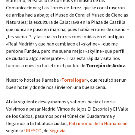
Marítimo; el Palacio de Correos y el Museo de las
Comunicaciones; Las Torres de Jerez, que se construyeron
de arriba hacia abajo; el Museo de Cera; el Museo de Ciencias
Naturales; la escultura de Calatrava en la Plaza de Castilla
que nunca se puso en marcha, pues había errores de diseño –
¿les suena–?; y las cuatro torres construidas en el antiguo
«Real Madrid» y que han cambiado el «skyline» –que me
perdone Fundeu, pero me suena mejor «skyline» que perfil
de ciudad o algo semejante–. Tras esta rápida visita nos
fuimos a nuestro hotel en el pueblo de
Torrejón de Ardoz
.
Nuestro hotel se llamaba «
TorreHogar
», que resultó ser un
buen hotel y donde nos sirvieron una buena cena.
Al día siguiente desayunamos y salimos hacía el norte.
Volvimos a pasar Madrid. Vimos de lejos El Escorial y El Valle
de los Caídos, pasamos por el túnel del Guadarrama y
llegamos a la fabulosa ciudad,
Patrimonio de la Humanidad
según la
UNESCO
, de
Segovia
.