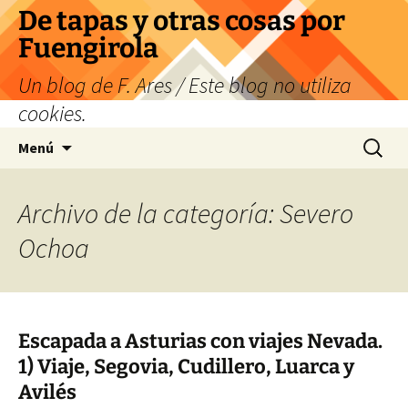
Saltar
De tapas y otras cosas por
al
Fuengirola
contenido
Un blog de F. Ares / Este blog no utiliza
cookies.
Buscar:
Menú
Archivo de la categoría: Severo
Ochoa
Escapada a Asturias con viajes Nevada.
1) Viaje, Segovia, Cudillero, Luarca y
Avilés