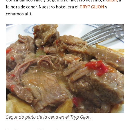
la hora de cenar. Nuestro hotel era el
TRYP GIJON
y
cenamos allí.
Segundo plato de la cena en el Tryp Gijón.