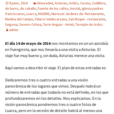
9 junio, 2016
Almuradiel
,
Asturias
,
Avilés
,
Cecina
,
Cudillero
,
de burro
,
de caballo
,
Fuente de los caños
,
Hostal
,
Iglesia padres
franciscanos
,
Luarca
,
MADRID
,
Marisool Jardines de- Restaurante
,
Medina del Campo
,
Palacio Valdecarzana
,
San Roque - restaurante
,
Segovia
,
Severo Ochoa
,
Torre Hogasr - Hotel
,
Torrejón de Ardoz
admin
El día 14 de mayo de 2016
nos montamos en un un autobús
en Fuengirola, que nos llevaría a una visita a Asturias. El
viaje fue muy bueno y, sin duda, Asturias merece una visita.
Aquí vamos a describir el viaje. El plan de estas entradas es:
Dedicaremos tres o cuatro entradas a una visión
panorámica de los lugares que vimos. Después habrá un
número de entradas que todavía no está definido, en los que
profundizaremos en los detalles. Nos explicamos. En la
visión panorámica pondremos tres o cuatro fotos de
Luarca, pero en la versión de detalle habrá al menos una