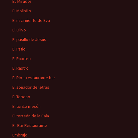
EL Mirador
El Molinillo
El nacimiento de Eva
El Olivo
El pasillo de Jesús
El Patio
El Picoteo
El Rastro
El Río – restaurante bar
El soñador de letras
El Toboso
El torillo mesón
El torreón de la Cala
El. Bar Restaurante
Embrujo