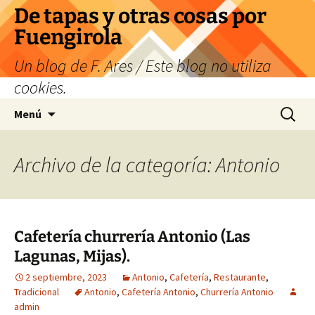
Saltar
De tapas y otras cosas por
al
Fuengirola
contenido
Un blog de F. Ares / Este blog no utiliza
cookies.
Buscar:
Menú
Archivo de la categoría: Antonio
Cafetería churrería Antonio (Las
Lagunas, Mijas).
2 septiembre, 2023
Antonio
,
Cafetería
,
Restaurante
,
Tradicional
Antonio
,
Cafetería Antonio
,
Churrería Antonio
admin