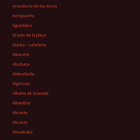
Acueducto de los Arcos
Aeropuerto
Aguadulce
Al lado de la playa
Alaska – cafetería
Albacete
Alcobaça
Aldeadavila
Algeciras
Alhama de Granada
Alhambra
Alicante
Alicante
Almadraba