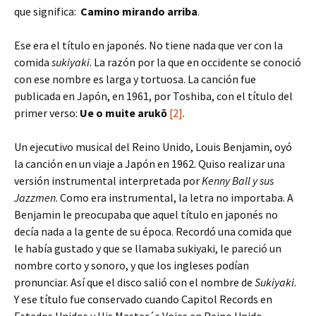
que significa:
Camino mirando arriba
.
Ese era el título en japonés. No tiene nada que ver con la
comida
sukiyaki
. La razón por la que en occidente se conoció
con ese nombre es larga y tortuosa. La canción fue
publicada en Japón, en 1961, por Toshiba, con el título del
primer verso:
Ue o muite arukō
[2]
.
Un ejecutivo musical del Reino Unido, Louis Benjamin, oyó
la canción en un viaje a Japón en 1962. Quiso realizar una
versión instrumental interpretada por
Kenny Ball y sus
Jazzmen
. Como era instrumental, la letra no importaba. A
Benjamin le preocupaba que aquel título en japonés no
decía nada a la gente de su época. Recordó una comida que
le había gustado y que se llamaba sukiyaki, le pareció un
nombre corto y sonoro, y que los ingleses podían
pronunciar. Así que el disco salió con el nombre de
Sukiyaki
.
Y ese título fue conservado cuando Capitol Records en
Estados Unidos y His Master´s Voice en Reino Unido,