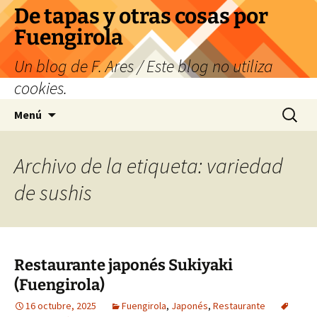
Saltar
De tapas y otras cosas por
al
Fuengirola
contenido
Un blog de F. Ares / Este blog no utiliza
cookies.
Buscar:
Menú
Archivo de la etiqueta: variedad
de sushis
Restaurante japonés Sukiyaki
(Fuengirola)
16 octubre, 2025
Fuengirola
,
Japonés
,
Restaurante