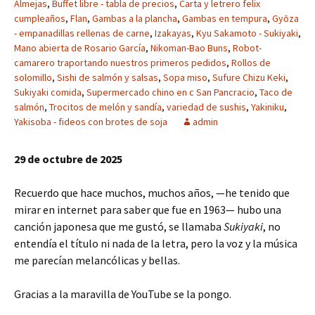
Almejas
,
Buffet libre - tabla de precios
,
Carta y letrero felix
cumpleaños
,
Flan
,
Gambas a la plancha
,
Gambas en tempura
,
Gyōza
- empanadillas rellenas de carne
,
Izakayas
,
Kyu Sakamoto - Sukiyaki
,
Mano abierta de Rosario García
,
Nikoman-Bao Buns
,
Robot-
camarero traportando nuestros primeros pedidos
,
Rollos de
solomillo
,
Sishi de salmón y salsas
,
Sopa miso
,
Sufure Chizu Keki
,
Sukiyaki comida
,
Supermercado chino en c San Pancracio
,
Taco de
salmón
,
Trocitos de melón y sandía
,
variedad de sushis
,
Yakiniku
,
Yakisoba - fideos con brotes de soja
admin
29 de octubre de 2025
Recuerdo que hace muchos, muchos años, —he tenido que
mirar en internet para saber que fue en 1963— hubo una
canción japonesa que me gustó, se llamaba
Sukiyaki
, no
entendía el título ni nada de la letra, pero la voz y la música
me parecían melancólicas y bellas.
Gracias a la maravilla de YouTube se la pongo.