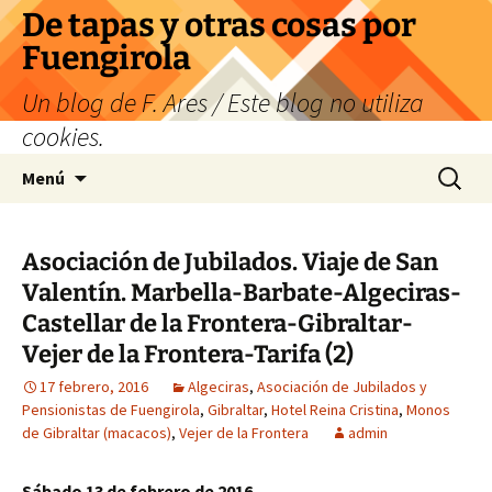
Saltar
De tapas y otras cosas por
al
Fuengirola
contenido
Un blog de F. Ares / Este blog no utiliza
cookies.
Buscar:
Menú
Asociación de Jubilados. Viaje de San
Valentín. Marbella-Barbate-Algeciras-
Castellar de la Frontera-Gibraltar-
Vejer de la Frontera-Tarifa (2)
17 febrero, 2016
Algeciras
,
Asociación de Jubilados y
Pensionistas de Fuengirola
,
Gibraltar
,
Hotel Reina Cristina
,
Monos
de Gibraltar (macacos)
,
Vejer de la Frontera
admin
Sábado 13 de febrero de 2016